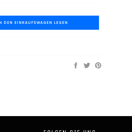
IN DEN EINKAUFSWAGEN LEGEN
Auf
Auf
Auf
Facebook
Twitter
Pinterest
teilen
twittern
pinnen