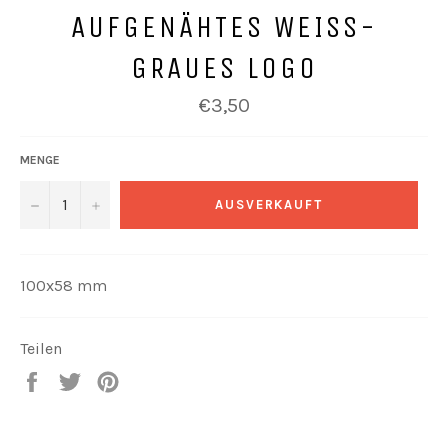
AUFGENÄHTES WEISS-G
RAUES LOGO
Normaler
€3,50
Preis
MENGE
−
+
AUSVERKAUFT
100x58 mm
Teilen
Auf
Auf
Auf
Facebook
Twitter
Pinterest
teilen
twittern
pinnen