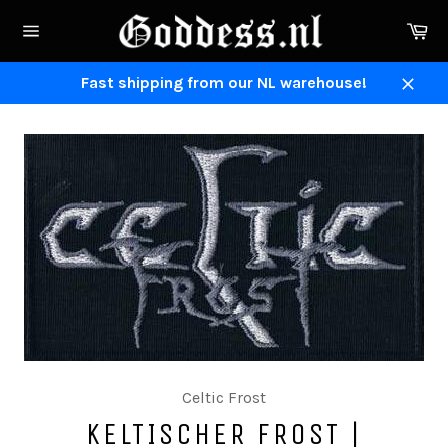
Direkt
Ei
zum
Seitennavigation
Inhalt
Fast shipping from our NL warehouse!
Schli
Celtic Frost
KELTISCHER FROST |