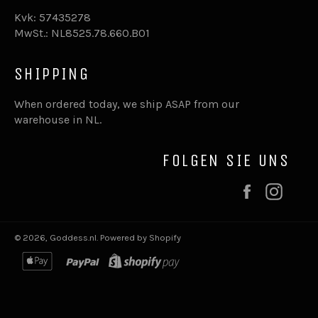
Kvk: 57435278
MwSt.: NL8525.78.660.B01
SHIPPING
When ordered today, we ship ASAP from our
warehouse in NL.
FOLGEN SIE UNS
Facebook
Inst
© 2026,
Goddess.nl
.
Powered by Shopify
apple
paypal
shopify
pay
pay