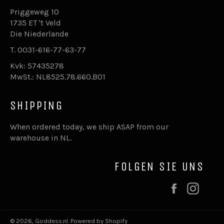
Priggeweg 10
1735 ET 't Veld
Die Niederlande
T. 0031-616-77-63-77
Kvk: 57435278
MwSt.: NL8525.78.660.B01
SHIPPING
When ordered today, we ship ASAP from our
warehouse in NL.
FOLGEN SIE UNS
Facebook
Inst
© 2026,
Goddess.nl
.
Powered by Shopify