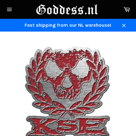
Direkt
Ei
zum
Seitennavigation
Inhalt
Fast shipping from our NL warehouse!
Schli