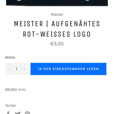
Master
MEISTER | AUFGENÄHTES
ROT-WEISSES LOGO
Normaler
€3,50
Preis
MENGE
−
+
IN DEN EINKAUFSWAGEN LEGEN
98x80 mm
Teilen
Auf
Auf
Auf