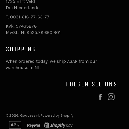
1735 ET 't Veld
Die Niederlande
T. 0031-616-77-63-77
Kvk: 57435278
MwSt.: NL8525.78.660.B01
SHIPPING
When ordered today, we ship ASAP from our
warehouse in NL.
FOLGEN SIE UNS
Facebook
Inst
© 2026,
Goddess.nl
.
Powered by Shopify
apple
paypal
shopify