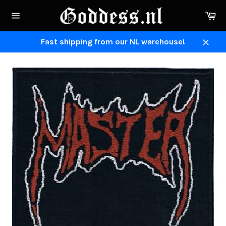
Direkt
Ei
zum
Seitennavigation
Inhalt
Fast shipping from our NL warehouse!
Schli